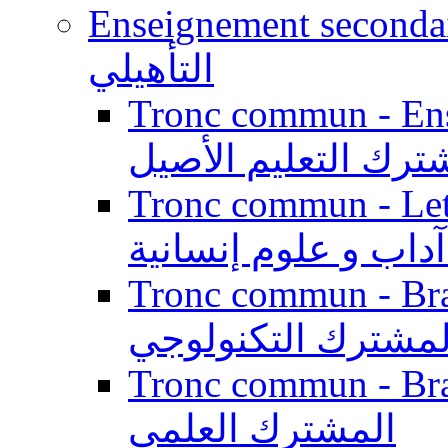
Enseignement secondaire qualifi
التأهيلي
Tronc commun - Enseig
ترك التعليم الأصيل
Tronc commun - Lett
داب و علوم إنسانية
Tronc commun - Branch
لمشترك التكنولوجي
Tronc commun - Branch
المشترك العلمي