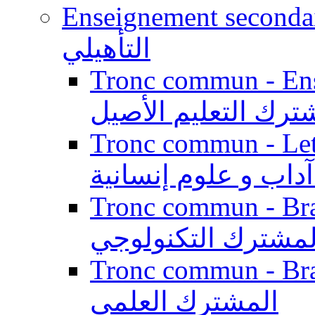
Enseignement secondaire qualifi
التأهيلي
Tronc commun - Enseig
ترك التعليم الأصيل
Tronc commun - Lett
داب و علوم إنسانية
Tronc commun - Branch
لمشترك التكنولوجي
Tronc commun - Branch
المشترك العلمي