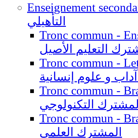
Enseignement secondaire qualifi
التأهيلي
Tronc commun - Enseig
ترك التعليم الأصيل
Tronc commun - Lett
داب و علوم إنسانية
Tronc commun - Branch
لمشترك التكنولوجي
Tronc commun - Branch
المشترك العلمي