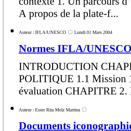
contexte 1. Un parcours d’apprentissage de démonstration 2.
A propos de la plate-f...
Auteur : IFLA/UNESCO
Lundi 01 Mars 2004
Normes IFLA/UNESCO pou
INTRODUCTION CHAPITRE 1. MISSION ET
POLITIQUE 1.1 Mission 1.2 Politique 1.3 Contrôle et
évaluation CHAPI
Auteur : Esser Rita Molz Martina
Documents iconographiq