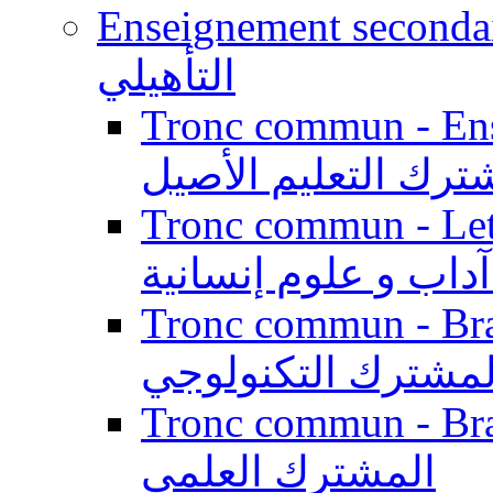
Enseignement secondaire qualifi
التأهيلي
Tronc commun - Enseig
ترك التعليم الأصيل
Tronc commun - Lett
داب و علوم إنسانية
Tronc commun - Branch
لمشترك التكنولوجي
Tronc commun - Branch
المشترك العلمي