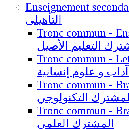
Enseignement secondaire qualifi
التأهيلي
Tronc commun - Enseig
ترك التعليم الأصيل
Tronc commun - Lett
داب و علوم إنسانية
Tronc commun - Branch
لمشترك التكنولوجي
Tronc commun - Branch
المشترك العلمي