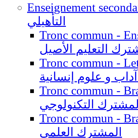
Enseignement secondaire qualifi
التأهيلي
Tronc commun - Enseig
ترك التعليم الأصيل
Tronc commun - Lett
داب و علوم إنسانية
Tronc commun - Branch
لمشترك التكنولوجي
Tronc commun - Branch
المشترك العلمي