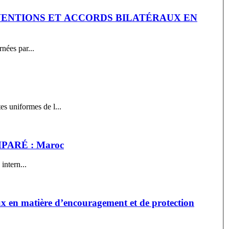
VENTIONS ET ACCORDS BILATÉRAUX EN
rnées par...
 les institutions de l’OHADA ? 4. Quels sont les actes uniformes de l...
ARÉ : Maroc
intern...
ux en matière d’encouragement et de protection