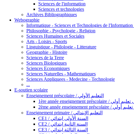
Sciences de l'information
Sciences et technologies
Archives Bibliographiques
Webographie
Informatique - Sciences et Technologies de l'Informatio
Philosophie - Psychologie - Religion
Sciences Humaines et Sociales
Arts - Loisirs - Sports
Linguistique - Philologie - Litterature
Geographie - Histoire
Sciences de la Terre
Sciences Biologiques
Sciences Economiques
Sciences Naturelles - Mathematiques
Sciences Appliquees - Medecine - Technologie
...
E-soutien scolaire
Enseignement préscolaire / التعليم الأولي
1ère année enseignement préscol
2ème année enseignement présc
Enseignement primaire / التعليم الإبتدائي
CE1 / السنة الأولى ابتدائي
CE2 / السنة الثانية ابتدائي
CE3 / السنة الثالثة ابتدائي