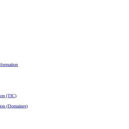
information
ion (TIC)
tion (Domaines)