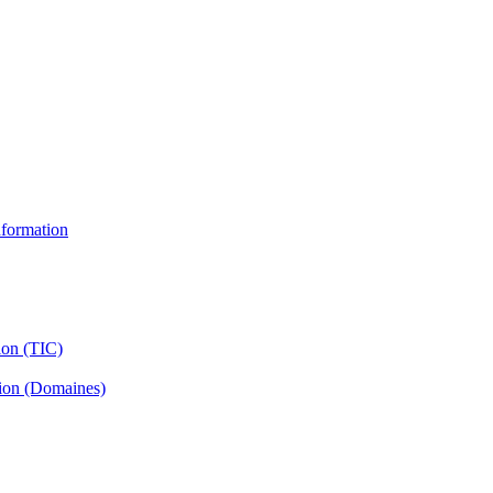
information
ion (TIC)
tion (Domaines)