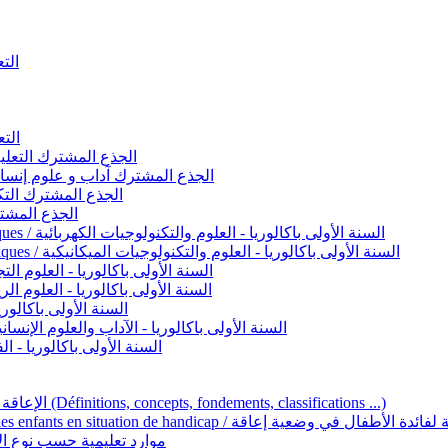
التعليم 
التعليم ا
ignement original / الجذع المشترك التعليم الأصيل
commun - Lettres et Sciences humaines / الجذع المشترك آداب و علوم إنسانية
nche technologique / الجذع المشترك التكنولوجي
ntifique / الجذع المشترك العلمي
1ère année BAC - Sciences et technologies électriques / السنة الأولى باكالوريا - العلوم والتكنولوجيات الكهربائية
1ère année BAC - Sciences et technologies mécaniques / السنة الأولى باكالوريا - العلوم والتكنولوجيات الميكانيكية
AC - Sciences expérimentales / السنة الأولى باكالوريا - العلوم التجريبية
BAC - Sciences mathématiques / السنة الأولى باكالوريا - العلوم الرياضية
 السنة الأولى باكالوريا – اللغة العربية
e année BAC - Lettres et sciences humaines / السنة الأولى باكالوريا - الآداب والعلوم الإنسانية
quées / السنة الأولى باكالوريا - الفنون التطبيقية
Handicap et Éducation inclusive / الإعاقة والتربية الدامجة (Définitions, concepts, fondements, classifications ...)
Programme national de l’éducation inclusive pour les enfants en situation de h
ucatives par type d’handicap / موارد تعليمية حسب نوع الإعاقة