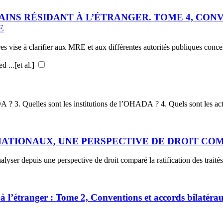
AINS RÉSIDANT À L’ÉTRANGER. TOME 4, CON
E
ires vise à clarifier aux MRE et aux différentes autorités publiques conce
Auteur : Bachelet Christophe, Bennis Kamil, Kébé Mouhamed ...[et al.]
1. Qu’est-ce que l’OHADA ? 2. Qui peut adhérer à l’OHADA ? 3. Quelles sont
NATIONAUX, UNE PERSPECTIVE DE DROIT COMP
nalyser depuis une perspective de droit comparé la ratification des traités 
à l’étranger : Tome 2, Conventions et accords bilatéra