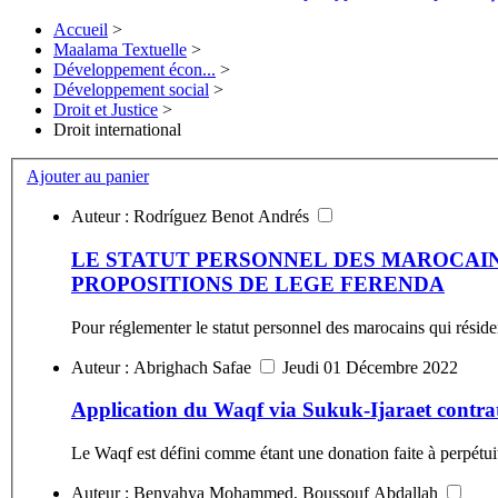
Accueil
>
Maalama Textuelle
>
Développement écon...
>
Développement social
>
Droit et Justice
>
Droit international
Ajouter au panier
Auteur : Rodríguez Benot Andrés
LE STATUT PERSONNEL DES MAROCAIN
PROPOSITIONS DE LEGE FERENDA
Pour réglementer le statut personnel des marocains qui réside
Auteur : Abrighach Safae
Jeudi 01 Décembre 2022
Application du Waqf via Sukuk-Ijaraet contrat
Le Waqf est défini comme étant une donation faite à perpétuit
Auteur : Benyahya Mohammed, Boussouf Abdallah