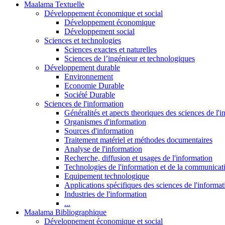
Maalama Textuelle
Développement économique et social
Développement économique
Développement social
Sciences et technologies
Sciences exactes et naturelles
Sciences de l’ingénieur et technologiques
Développement durable
Environnement
Economie Durable
Société Durable
Sciences de l'information
Généralités et apects theoriques des sciences de l'
Organismes d'information
Sources d'information
Traitement matériel et méthodes documentaires
Analyse de l'information
Recherche, diffusion et usages de l'information
Technologies de l'information et de la communicat
Equipement technologique
Applications spécifiques des sciences de l'informa
Industries de l'information
...
Maalama Bibliographique
Développement économique et social