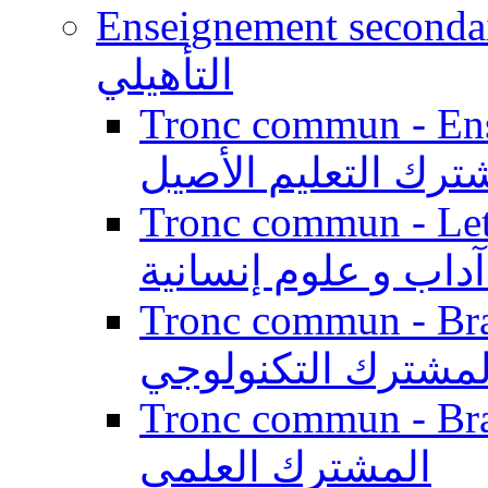
Enseignement secondaire qualifi
التأهيلي
Tronc commun - Enseig
ترك التعليم الأصيل
Tronc commun - Lett
داب و علوم إنسانية
Tronc commun - Branch
لمشترك التكنولوجي
Tronc commun - Branch
المشترك العلمي