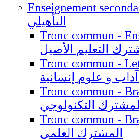
Enseignement secondaire qualifi
التأهيلي
Tronc commun - Enseig
ترك التعليم الأصيل
Tronc commun - Lett
داب و علوم إنسانية
Tronc commun - Branch
لمشترك التكنولوجي
Tronc commun - Branch
المشترك العلمي