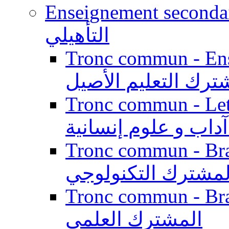
Enseignement secondaire qualifi
التأهيلي
Tronc commun - Enseig
ترك التعليم الأصيل
Tronc commun - Lett
داب و علوم إنسانية
Tronc commun - Branch
لمشترك التكنولوجي
Tronc commun - Branch
المشترك العلمي