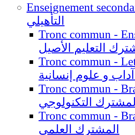
Enseignement secondaire qualifi
التأهيلي
Tronc commun - Enseig
ترك التعليم الأصيل
Tronc commun - Lett
داب و علوم إنسانية
Tronc commun - Branch
لمشترك التكنولوجي
Tronc commun - Branch
المشترك العلمي