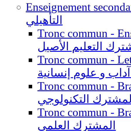
Enseignement secondaire qualifi
التأهيلي
Tronc commun - Enseig
ترك التعليم الأصيل
Tronc commun - Lett
داب و علوم إنسانية
Tronc commun - Branch
لمشترك التكنولوجي
Tronc commun - Branch
المشترك العلمي