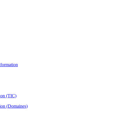
information
ion (TIC)
tion (Domaines)