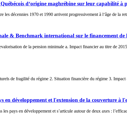
s Québécois d‘origine maghrébine sur leur capabilité à pl
les décennies 1970 et 1990 arrivent progressivement à l‘âge de la retra
imale & Benchmark international sur le financement de
valorisation de la pension minimale a. Impact financier au titre de 2015 
I. Diagnostic du régime des pensions civiles 1. Facteurs structurels de fragili
ys en développement et l'extension de la couverture à 
s les pays en développement et s’articule autour de deux axes : l’efficaci