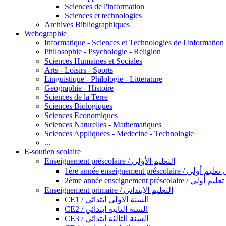
Sciences de l'information
Sciences et technologies
Archives Bibliographiques
Webographie
Informatique - Sciences et Technologies de l'Informatio
Philosophie - Psychologie - Religion
Sciences Humaines et Sociales
Arts - Loisirs - Sports
Linguistique - Philologie - Litterature
Geographie - Histoire
Sciences de la Terre
Sciences Biologiques
Sciences Economiques
Sciences Naturelles - Mathematiques
Sciences Appliquees - Medecine - Technologie
...
E-soutien scolaire
Enseignement préscolaire / التعليم الأولي
1ère année enseignement préscol
2ème année enseignement présc
Enseignement primaire / التعليم الإبتدائي
CE1 / السنة الأولى ابتدائي
CE2 / السنة الثانية ابتدائي
CE3 / السنة الثالثة ابتدائي