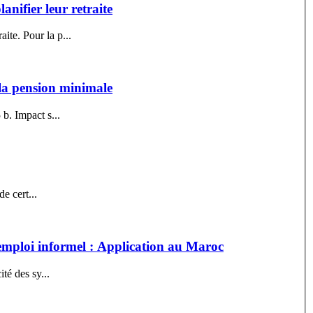
anifier leur retraite
ite. Pour la p...
 la pension minimale
b. Impact s...
té du régime 2. Situation financière du régime 3. Impact de cert...
l'emploi informel : Application au Maroc
té des sy...