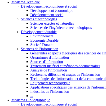
Maalama Textuelle
Développement économique et social
Développement économique
Développement social
Sciences et technologies
Sciences exactes et naturelles
Sciences de l’ingénieur et technologiques
Développement durable
Environnement
Economie Durable
Société Durable
Sciences de l'information
Généralités et apects theoriques des sciences de l'
Organismes d'information
Sources d'information
Traitement matériel et méthodes documentaires
Analyse de l'information
Recherche, diffusion et usages de l'information
Technologies de l'information et de la communicat
Equipement technologique
Applications spécifiques des sciences de l'informa
Industries de l'information
...
Maalama Bibliographique
Développement économique et social