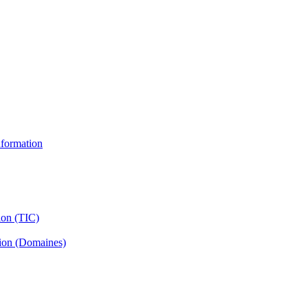
information
ion (TIC)
tion (Domaines)