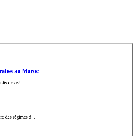
traites au Maroc
oits des gé...
re des régimes d...