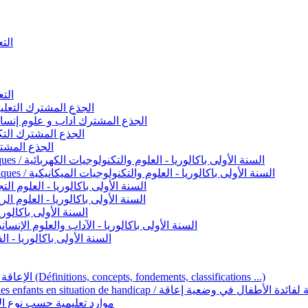
التعليم 
التعليم ا
ignement original / الجذع المشترك التعليم الأصيل
commun - Lettres et Sciences humaines / الجذع المشترك آداب و علوم إنسانية
nche technologique / الجذع المشترك التكنولوجي
ntifique / الجذع المشترك العلمي
1ère année BAC - Sciences et technologies électriques / السنة الأولى باكالوريا - العلوم والتكنولوجيات الكهربائية
1ère année BAC - Sciences et technologies mécaniques / السنة الأولى باكالوريا - العلوم والتكنولوجيات الميكانيكية
AC - Sciences expérimentales / السنة الأولى باكالوريا - العلوم التجريبية
BAC - Sciences mathématiques / السنة الأولى باكالوريا - العلوم الرياضية
 السنة الأولى باكالوريا – اللغة العربية
e année BAC - Lettres et sciences humaines / السنة الأولى باكالوريا - الآداب والعلوم الإنسانية
quées / السنة الأولى باكالوريا - الفنون التطبيقية
Handicap et Éducation inclusive / الإعاقة والتربية الدامجة (Définitions, concepts, fondements, classifications ...)
Programme national de l’éducation inclusive pour les enfants en situation de h
ucatives par type d’handicap / موارد تعليمية حسب نوع الإعاقة