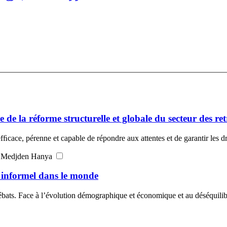
de la réforme structurelle et globale du secteur des re
fﬁcace, pérenne et capable de répondre aux attentes et de garantir les dr
Auteur : Gheroufella Maya, Ouadah Rabrab Saliha, Kherchi Medjden Hanya
r informel dans le monde
ébats. Face à l’évolution démographique et économique et au déséquilib