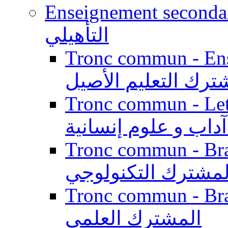
Enseignement secondaire qualifi
التأهيلي
Tronc commun - Enseig
ترك التعليم الأصيل
Tronc commun - Lett
داب و علوم إنسانية
Tronc commun - Branch
لمشترك التكنولوجي
Tronc commun - Branch
المشترك العلمي