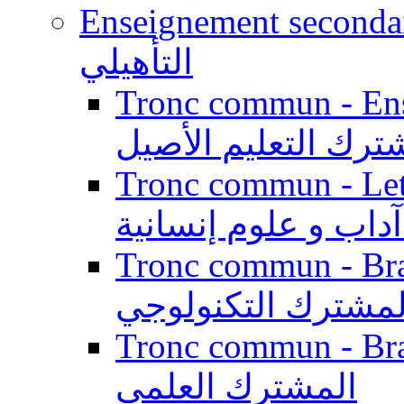
Enseignement secondaire qualifi
التأهيلي
Tronc commun - Enseig
ترك التعليم الأصيل
Tronc commun - Lett
داب و علوم إنسانية
Tronc commun - Branch
لمشترك التكنولوجي
Tronc commun - Branch
المشترك العلمي