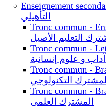
Enseignement secondaire qualifi
التأهيلي
Tronc commun - Enseig
ترك التعليم الأصيل
Tronc commun - Lett
داب و علوم إنسانية
Tronc commun - Branch
لمشترك التكنولوجي
Tronc commun - Branch
المشترك العلمي