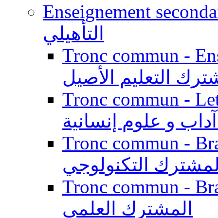
Enseignement secondaire qualifi
التأهيلي
Tronc commun - Enseig
ترك التعليم الأصيل
Tronc commun - Lett
داب و علوم إنسانية
Tronc commun - Branch
لمشترك التكنولوجي
Tronc commun - Branch
المشترك العلمي