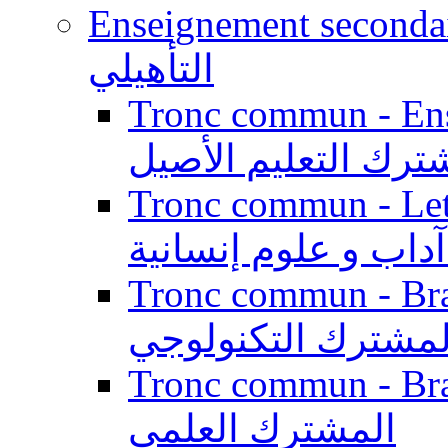
Enseignement secondaire qualifi
التأهيلي
Tronc commun - Enseig
ترك التعليم الأصيل
Tronc commun - Lett
داب و علوم إنسانية
Tronc commun - Branch
لمشترك التكنولوجي
Tronc commun - Branch
المشترك العلمي