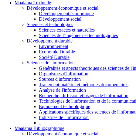
Maalama Textuelle
Développement économique et social
Développement économique
Développement social
Sciences et technologies
Sciences exactes et naturelles
Sciences de l’ingénieur et technologiques
Développement durable
Environnement
Economie Durable
Société Durable
Sciences de l'information
Généralités et apects theoriques des sciences de l'
Organismes d'information
Sources d'information
Traitement matériel et méthodes documentaires
Analyse de l'information
Recherche, diffusion et usages de l'information
Technologies de l'information et de la communicat
Equipement technologique
Applications spécifiques des sciences de l'informa
Industries de l'information
...
Maalama Bibliographique
Développement économique et social