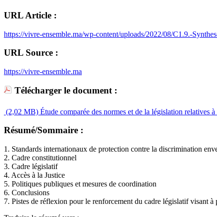
URL Article :
https://vivre-ensemble.ma/wp-content/uploads/2022/08/C1.9.-Synthe
URL Source :
https://vivre-ensemble.ma
Télécharger le document :
(2,02 MB)
Étude comparée des normes et de la législation relatives 
Résumé/Sommaire :
1. Standards internationaux de protection contre la discrimination env
2. Cadre constitutionnel
3. Cadre législatif
4. Accès à la Justice
5. Politiques publiques et mesures de coordination
6. Conclusions
7. Pistes de réflexion pour le renforcement du cadre législatif visant à 