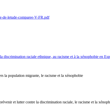
se-de-letude-comparee-V-FR.pdf
à la discrimination raciale ethnique, au racisme et à la xénophobie e
ers la population migrante, le racisme et la xénophobie
prévenir et lutter contre la discrimination raciale, le racisme et la xénop