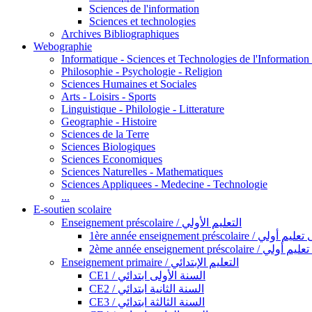
Sciences de l'information
Sciences et technologies
Archives Bibliographiques
Webographie
Informatique - Sciences et Technologies de l'Informatio
Philosophie - Psychologie - Religion
Sciences Humaines et Sociales
Arts - Loisirs - Sports
Linguistique - Philologie - Litterature
Geographie - Histoire
Sciences de la Terre
Sciences Biologiques
Sciences Economiques
Sciences Naturelles - Mathematiques
Sciences Appliquees - Medecine - Technologie
...
E-soutien scolaire
Enseignement préscolaire / التعليم الأولي
1ère année enseignement préscol
2ème année enseignement présc
Enseignement primaire / التعليم الإبتدائي
CE1 / السنة الأولى ابتدائي
CE2 / السنة الثانية ابتدائي
CE3 / السنة الثالثة ابتدائي