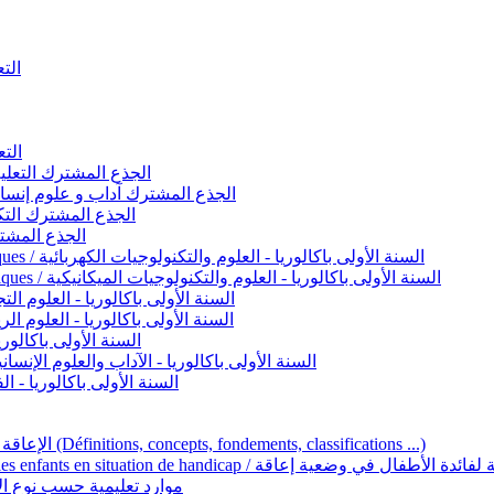
التعليم 
التعليم ا
ignement original / الجذع المشترك التعليم الأصيل
commun - Lettres et Sciences humaines / الجذع المشترك آداب و علوم إنسانية
nche technologique / الجذع المشترك التكنولوجي
ntifique / الجذع المشترك العلمي
1ère année BAC - Sciences et technologies électriques / السنة الأولى باكالوريا - العلوم والتكنولوجيات الكهربائية
1ère année BAC - Sciences et technologies mécaniques / السنة الأولى باكالوريا - العلوم والتكنولوجيات الميكانيكية
AC - Sciences expérimentales / السنة الأولى باكالوريا - العلوم التجريبية
BAC - Sciences mathématiques / السنة الأولى باكالوريا - العلوم الرياضية
 السنة الأولى باكالوريا – اللغة العربية
e année BAC - Lettres et sciences humaines / السنة الأولى باكالوريا - الآداب والعلوم الإنسانية
quées / السنة الأولى باكالوريا - الفنون التطبيقية
Handicap et Éducation inclusive / الإعاقة والتربية الدامجة (Définitions, concepts, fondements, classifications ...)
Programme national de l’éducation inclusive pour les enfants en situation de h
ucatives par type d’handicap / موارد تعليمية حسب نوع الإعاقة