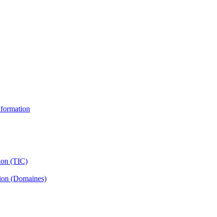
information
ion (TIC)
tion (Domaines)