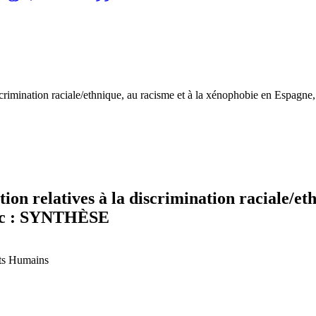
discrimination raciale/ethnique, au racisme et à la xénophobie en Espa
ion relatives à la discrimination raciale/et
roc : SYNTHÈSE
its Humains