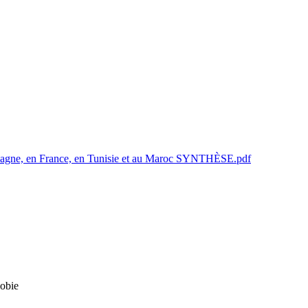
n Espagne, en France, en Tunisie et au Maroc SYNTHÈSE.pdf
hobie