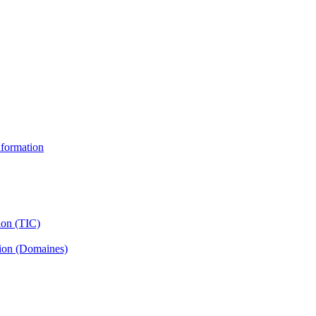
information
ion (TIC)
tion (Domaines)