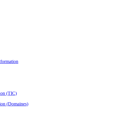
information
ion (TIC)
tion (Domaines)