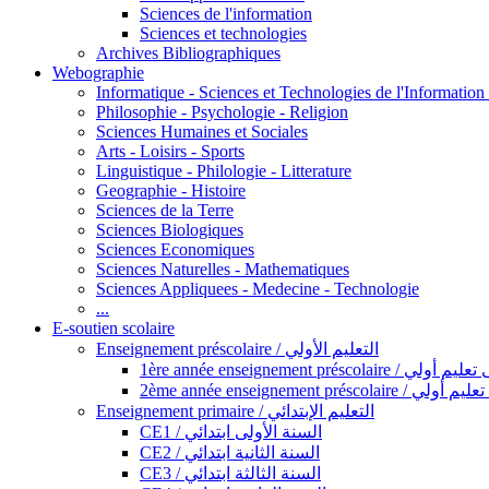
Sciences de l'information
Sciences et technologies
Archives Bibliographiques
Webographie
Informatique - Sciences et Technologies de l'Informatio
Philosophie - Psychologie - Religion
Sciences Humaines et Sociales
Arts - Loisirs - Sports
Linguistique - Philologie - Litterature
Geographie - Histoire
Sciences de la Terre
Sciences Biologiques
Sciences Economiques
Sciences Naturelles - Mathematiques
Sciences Appliquees - Medecine - Technologie
...
E-soutien scolaire
Enseignement préscolaire / التعليم الأولي
1ère année enseignement préscol
2ème année enseignement présc
Enseignement primaire / التعليم الإبتدائي
CE1 / السنة الأولى ابتدائي
CE2 / السنة الثانية ابتدائي
CE3 / السنة الثالثة ابتدائي