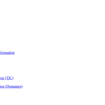
information
ion (TIC)
tion (Domaines)