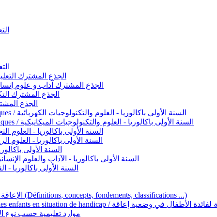
التعليم 
التعليم ا
ignement original / الجذع المشترك التعليم الأصيل
commun - Lettres et Sciences humaines / الجذع المشترك آداب و علوم إنسانية
nche technologique / الجذع المشترك التكنولوجي
ntifique / الجذع المشترك العلمي
1ère année BAC - Sciences et technologies électriques / السنة الأولى باكالوريا - العلوم والتكنولوجيات الكهربائية
1ère année BAC - Sciences et technologies mécaniques / السنة الأولى باكالوريا - العلوم والتكنولوجيات الميكانيكية
AC - Sciences expérimentales / السنة الأولى باكالوريا - العلوم التجريبية
BAC - Sciences mathématiques / السنة الأولى باكالوريا - العلوم الرياضية
 السنة الأولى باكالوريا – اللغة العربية
e année BAC - Lettres et sciences humaines / السنة الأولى باكالوريا - الآداب والعلوم الإنسانية
quées / السنة الأولى باكالوريا - الفنون التطبيقية
Handicap et Éducation inclusive / الإعاقة والتربية الدامجة (Définitions, concepts, fondements, classifications ...)
Programme national de l’éducation inclusive pour les enfants en situation de h
ucatives par type d’handicap / موارد تعليمية حسب نوع الإعاقة