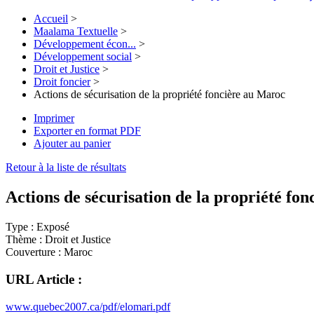
Accueil
>
Maalama Textuelle
>
Développement écon...
>
Développement social
>
Droit et Justice
>
Droit foncier
>
Actions de sécurisation de la propriété foncière au Maroc
Imprimer
Exporter en format PDF
Ajouter au panier
Retour à la liste de résultats
Actions de sécurisation de la propriété fo
Type :
Exposé
Thème :
Droit et Justice
Couverture :
Maroc
URL Article :
www.quebec2007.ca/pdf/elomari.pdf