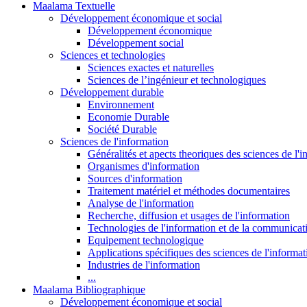
Maalama Textuelle
Développement économique et social
Développement économique
Développement social
Sciences et technologies
Sciences exactes et naturelles
Sciences de l’ingénieur et technologiques
Développement durable
Environnement
Economie Durable
Société Durable
Sciences de l'information
Généralités et apects theoriques des sciences de l'
Organismes d'information
Sources d'information
Traitement matériel et méthodes documentaires
Analyse de l'information
Recherche, diffusion et usages de l'information
Technologies de l'information et de la communicat
Equipement technologique
Applications spécifiques des sciences de l'informa
Industries de l'information
...
Maalama Bibliographique
Développement économique et social