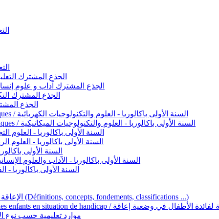
التعليم 
التعليم ا
ignement original / الجذع المشترك التعليم الأصيل
commun - Lettres et Sciences humaines / الجذع المشترك آداب و علوم إنسانية
nche technologique / الجذع المشترك التكنولوجي
ntifique / الجذع المشترك العلمي
1ère année BAC - Sciences et technologies électriques / السنة الأولى باكالوريا - العلوم والتكنولوجيات الكهربائية
1ère année BAC - Sciences et technologies mécaniques / السنة الأولى باكالوريا - العلوم والتكنولوجيات الميكانيكية
AC - Sciences expérimentales / السنة الأولى باكالوريا - العلوم التجريبية
BAC - Sciences mathématiques / السنة الأولى باكالوريا - العلوم الرياضية
 السنة الأولى باكالوريا – اللغة العربية
e année BAC - Lettres et sciences humaines / السنة الأولى باكالوريا - الآداب والعلوم الإنسانية
quées / السنة الأولى باكالوريا - الفنون التطبيقية
Handicap et Éducation inclusive / الإعاقة والتربية الدامجة (Définitions, concepts, fondements, classifications ...)
Programme national de l’éducation inclusive pour les enfants en situation de h
ucatives par type d’handicap / موارد تعليمية حسب نوع الإعاقة