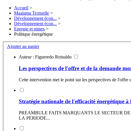
Accueil
>
Maalama Textuelle
>
Développement écon...
>
Développement écon...
>
Energie et mines
>
Politique énergétique
Ajouter au panier
Auteur : Figueredo Reinaldo
Les perspectives de l'offre et de la demande m
Cette intervention met le point sur les perspectives de l'offr
Stratégie nationale de l'efficacité énergétique à
PREAMBULE FAITS MARQUANTS LE SECTEUR DE L’EFFICACITÉ ÉNERGÉTIQUE AU ROYAUME DU MAROC PREMIERE PARTIE PRINCIPALES REALISATIONS DURANT
LA PERIODE...