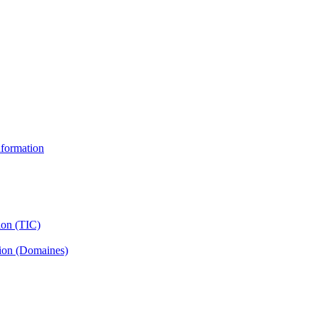
information
ion (TIC)
tion (Domaines)