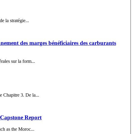
 la stratégie...
nnement des marges bénéficiaires des carburants
ales sur la form...
 Chapitre 3. De la...
pstone Report
uch as the Moroc...