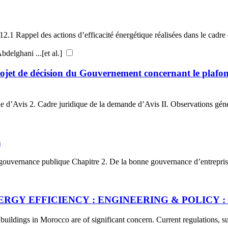
1 Rappel des actions d’efficacité énergétique réalisées dans le cadre de
Auteur : Guerraoui Driss, Abou Elaziz Mohamed, Asnaina Abdelghani ...[et al.]
projet de décision du Gouvernement concernant le plafo
 d’Avis 2. Cadre juridique de la demande d’Avis II. Observations génér
s
gouvernance publique Chapitre 2. De la bonne gouvernance d’entreprise
Y EFFICIENCY : ENGINEERING & POLICY : Ca
uildings in Morocco are of significant concern. Current regulations, s