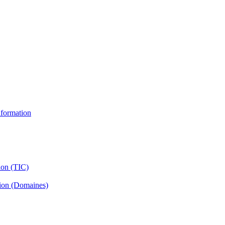
information
ion (TIC)
tion (Domaines)