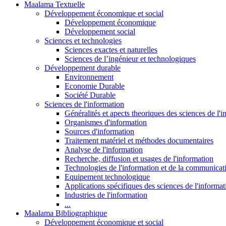
Maalama Textuelle
Développement économique et social
Développement économique
Développement social
Sciences et technologies
Sciences exactes et naturelles
Sciences de l’ingénieur et technologiques
Développement durable
Environnement
Economie Durable
Société Durable
Sciences de l'information
Généralités et apects theoriques des sciences de l'
Organismes d'information
Sources d'information
Traitement matériel et méthodes documentaires
Analyse de l'information
Recherche, diffusion et usages de l'information
Technologies de l'information et de la communicat
Equipement technologique
Applications spécifiques des sciences de l'informa
Industries de l'information
...
Maalama Bibliographique
Développement économique et social