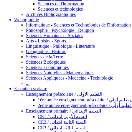
Sciences de l'information
Sciences et technologies
Archives Bibliographiques
Webographie
Informatique - Sciences et Technologies de l'Informatio
Philosophie - Psychologie - Religion
Sciences Humaines et Sociales
Arts - Loisirs - Sports
Linguistique - Philologie - Litterature
Geographie - Histoire
Sciences de la Terre
Sciences Biologiques
Sciences Economiques
Sciences Naturelles - Mathematiques
Sciences Appliquees - Medecine - Technologie
...
E-soutien scolaire
Enseignement préscolaire / التعليم الأولي
1ère année enseignement préscol
2ème année enseignement présc
Enseignement primaire / التعليم الإبتدائي
CE1 / السنة الأولى ابتدائي
CE2 / السنة الثانية ابتدائي
CE3 / السنة الثالثة ابتدائي