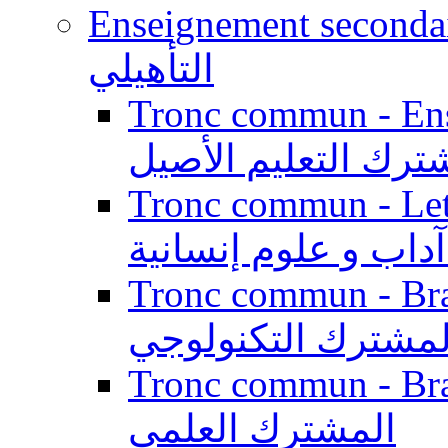
Enseignement secondaire qualifi
التأهيلي
Tronc commun - Enseig
ترك التعليم الأصيل
Tronc commun - Lett
داب و علوم إنسانية
Tronc commun - Branch
لمشترك التكنولوجي
Tronc commun - Branch
المشترك العلمي