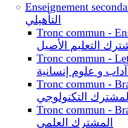
Enseignement secondaire qualifi
التأهيلي
Tronc commun - Enseig
ترك التعليم الأصيل
Tronc commun - Lett
داب و علوم إنسانية
Tronc commun - Branch
لمشترك التكنولوجي
Tronc commun - Branch
المشترك العلمي