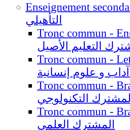
Enseignement secondaire qualifi
التأهيلي
Tronc commun - Enseig
ترك التعليم الأصيل
Tronc commun - Lett
داب و علوم إنسانية
Tronc commun - Branch
لمشترك التكنولوجي
Tronc commun - Branch
المشترك العلمي