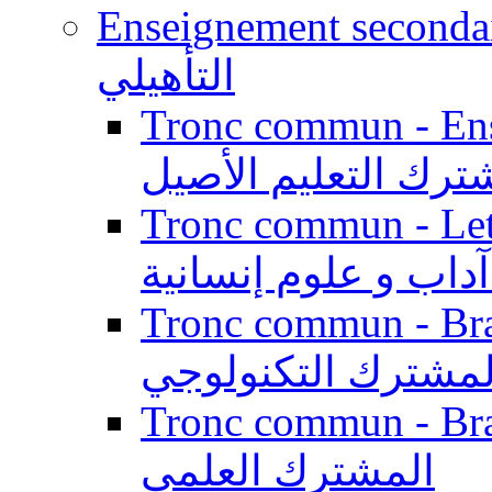
Enseignement secondaire qualifi
التأهيلي
Tronc commun - Enseig
ترك التعليم الأصيل
Tronc commun - Lett
داب و علوم إنسانية
Tronc commun - Branch
لمشترك التكنولوجي
Tronc commun - Branch
المشترك العلمي