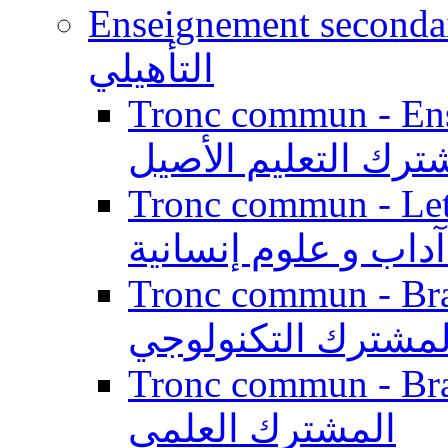
Enseignement secondaire qualifi
التأهيلي
Tronc commun - Enseig
ترك التعليم الأصيل
Tronc commun - Lett
داب و علوم إنسانية
Tronc commun - Branch
لمشترك التكنولوجي
Tronc commun - Branch
المشترك العلمي