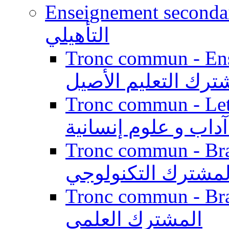
Enseignement secondaire qualifi
التأهيلي
Tronc commun - Enseig
ترك التعليم الأصيل
Tronc commun - Lett
داب و علوم إنسانية
Tronc commun - Branch
لمشترك التكنولوجي
Tronc commun - Branch
المشترك العلمي