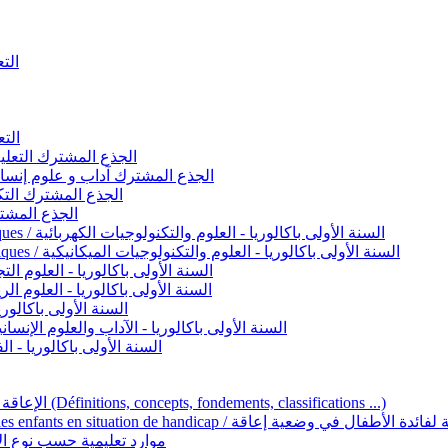
التعليم 
التعليم ا
ignement original / الجذع المشترك التعليم الأصيل
commun - Lettres et Sciences humaines / الجذع المشترك آداب و علوم إنسانية
nche technologique / الجذع المشترك التكنولوجي
ntifique / الجذع المشترك العلمي
1ère année BAC - Sciences et technologies électriques / السنة الأولى باكالوريا - العلوم والتكنولوجيات الكهربائية
1ère année BAC - Sciences et technologies mécaniques / السنة الأولى باكالوريا - العلوم والتكنولوجيات الميكانيكية
AC - Sciences expérimentales / السنة الأولى باكالوريا - العلوم التجريبية
BAC - Sciences mathématiques / السنة الأولى باكالوريا - العلوم الرياضية
 السنة الأولى باكالوريا – اللغة العربية
e année BAC - Lettres et sciences humaines / السنة الأولى باكالوريا - الآداب والعلوم الإنسانية
quées / السنة الأولى باكالوريا - الفنون التطبيقية
Handicap et Éducation inclusive / الإعاقة والتربية الدامجة (Définitions, concepts, fondements, classifications ...)
Programme national de l’éducation inclusive pour les enfants en situation de h
ucatives par type d’handicap / موارد تعليمية حسب نوع الإعاقة