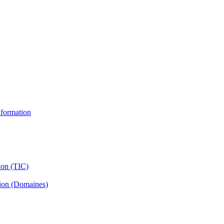
information
ion (TIC)
tion (Domaines)