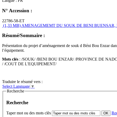
Langue :
FR
N° Accession :
22786-58-ET
(1,33 MB)
AMENAGEMEMT DU SOUK DE BENI BUENSAR, N
Résumé/Sommaire :
Présentation du projet d’aménagement de souk d Béni Bou Enzar dans la
l’équipement.
Mots clés
: /SOUK/ /BENI BOU ENZAR/ /PROVINCE DE NADO
/ /COUT DE L'EQUIPEMENT/
Traduire le résumé vers :
Select Language
▼
Recherche
Recherche
Taper mot ou des mots clès
Re