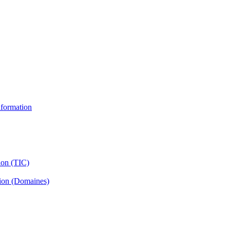
information
ion (TIC)
tion (Domaines)