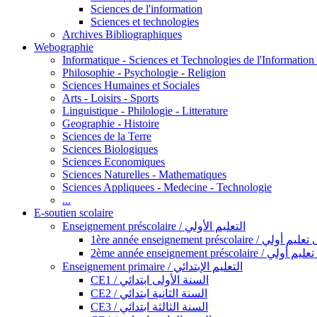
Sciences de l'information
Sciences et technologies
Archives Bibliographiques
Webographie
Informatique - Sciences et Technologies de l'Informatio
Philosophie - Psychologie - Religion
Sciences Humaines et Sociales
Arts - Loisirs - Sports
Linguistique - Philologie - Litterature
Geographie - Histoire
Sciences de la Terre
Sciences Biologiques
Sciences Economiques
Sciences Naturelles - Mathematiques
Sciences Appliquees - Medecine - Technologie
...
E-soutien scolaire
Enseignement préscolaire / التعليم الأولي
1ère année enseignement préscol
2ème année enseignement présc
Enseignement primaire / التعليم الإبتدائي
CE1 / السنة الأولى ابتدائي
CE2 / السنة الثانية ابتدائي
CE3 / السنة الثالثة ابتدائي