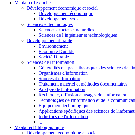
Maalama Textuelle
Développement économique et social
Développement économique
Développement social
Sciences et technologies
Sciences exactes et naturelles
Sciences de l’ingénieur et technologiques
Développement durable
Environnement
Economie Durable
Société Durable
Sciences de l'information
Généralités et apects theoriques des sciences de l'
Organismes d'information
Sources d'information
Traitement matériel et méthodes documentaires
Analyse de l'information
Recherche, diffusion et usages de l'information
Technologies de l'information et de la communicat
Equipement technologique
Applications spécifiques des sciences de l'informa
Industries de l'information
...
Maalama Bibliographique
Développement économique et social