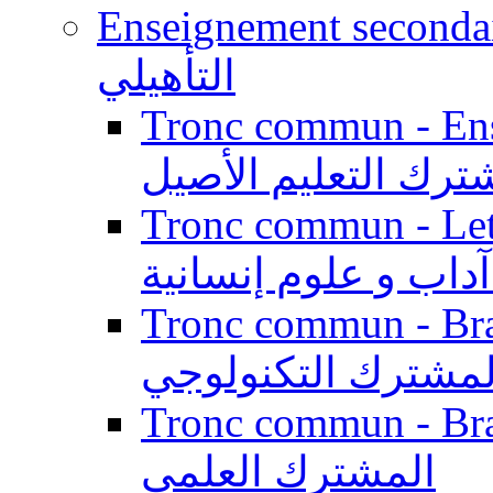
Enseignement secondaire qualifi
التأهيلي
Tronc commun - Enseig
ترك التعليم الأصيل
Tronc commun - Lett
داب و علوم إنسانية
Tronc commun - Branch
لمشترك التكنولوجي
Tronc commun - Branch
المشترك العلمي