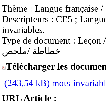
Thème :
Descripteurs :
CE5 ; Langue 
invariables.
Type de document :
Leçon / C
خطاطة /ملخص
Télécharger les documen
(243,54 kB)
mots-invariab
URL Article :