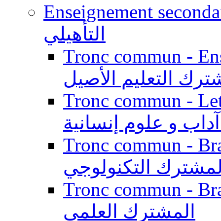
Enseignement secondaire qualifi
التأهيلي
Tronc commun - Enseig
ترك التعليم الأصيل
Tronc commun - Lett
داب و علوم إنسانية
Tronc commun - Branch
لمشترك التكنولوجي
Tronc commun - Branch
المشترك العلمي