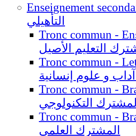
Enseignement secondaire qualifi
التأهيلي
Tronc commun - Enseig
ترك التعليم الأصيل
Tronc commun - Lett
داب و علوم إنسانية
Tronc commun - Branch
لمشترك التكنولوجي
Tronc commun - Branch
المشترك العلمي