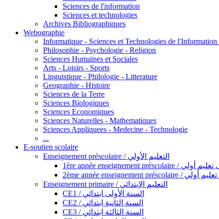
Sciences de l'information
Sciences et technologies
Archives Bibliographiques
Webographie
Informatique - Sciences et Technologies de l'Informatio
Philosophie - Psychologie - Religion
Sciences Humaines et Sociales
Arts - Loisirs - Sports
Linguistique - Philologie - Litterature
Geographie - Histoire
Sciences de la Terre
Sciences Biologiques
Sciences Economiques
Sciences Naturelles - Mathematiques
Sciences Appliquees - Medecine - Technologie
...
E-soutien scolaire
Enseignement préscolaire / التعليم الأولي
1ère année enseignement préscol
2ème année enseignement présc
Enseignement primaire / التعليم الإبتدائي
CE1 / السنة الأولى ابتدائي
CE2 / السنة الثانية ابتدائي
CE3 / السنة الثالثة ابتدائي