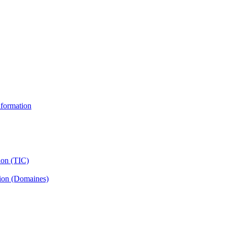
information
ion (TIC)
tion (Domaines)