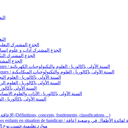
التعليم 
التعليم ا
ignement original / الجذع المشترك التعليم الأصيل
commun - Lettres et Sciences humaines / الجذع المشترك آداب و علوم إنسانية
nche technologique / الجذع المشترك التكنولوجي
ntifique / الجذع المشترك العلمي
1ère année BAC - Sciences et technologies électriques / السنة الأولى باكالوريا - العلوم والتكنولوجيات الكهربائية
1ère année BAC - Sciences et technologies mécaniques / السنة الأولى باكالوريا - العلوم والتكنولوجيات الميكانيكية
AC - Sciences expérimentales / السنة الأولى باكالوريا - العلوم التجريبية
BAC - Sciences mathématiques / السنة الأولى باكالوريا - العلوم الرياضية
 السنة الأولى باكالوريا – اللغة العربية
e année BAC - Lettres et sciences humaines / السنة الأولى باكالوريا - الآداب والعلوم الإنسانية
quées / السنة الأولى باكالوريا - الفنون التطبيقية
Handicap et Éducation inclusive / الإعاقة والتربية الدامجة (Définitions, concepts, fondements, classifications ...)
Programme national de l’éducation inclusive pour les enfants en situation de h
ucatives par type d’handicap / موارد تعليمية حسب نوع الإعاقة