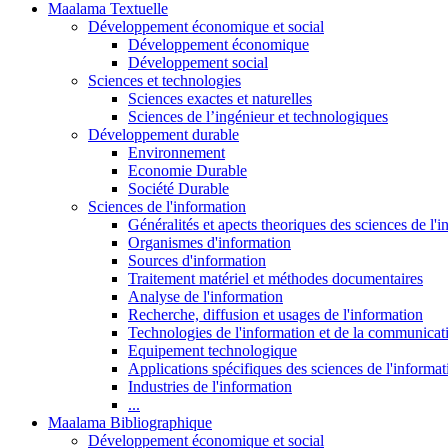
Maalama Textuelle
Développement économique et social
Développement économique
Développement social
Sciences et technologies
Sciences exactes et naturelles
Sciences de l’ingénieur et technologiques
Développement durable
Environnement
Economie Durable
Société Durable
Sciences de l'information
Généralités et apects theoriques des sciences de l'
Organismes d'information
Sources d'information
Traitement matériel et méthodes documentaires
Analyse de l'information
Recherche, diffusion et usages de l'information
Technologies de l'information et de la communicat
Equipement technologique
Applications spécifiques des sciences de l'informa
Industries de l'information
...
Maalama Bibliographique
Développement économique et social