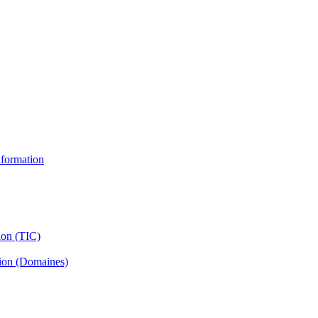
information
ion (TIC)
tion (Domaines)