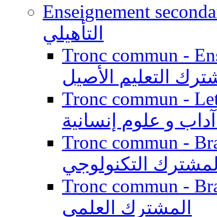
Enseignement secondaire qualifi
التأهيلي
Tronc commun - Enseig
ترك التعليم الأصيل
Tronc commun - Lett
داب و علوم إنسانية
Tronc commun - Branch
لمشترك التكنولوجي
Tronc commun - Branch
المشترك العلمي