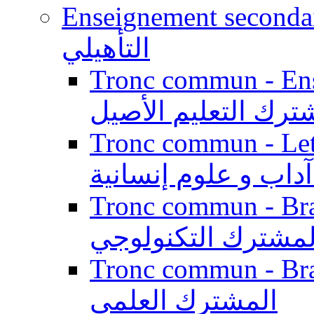
Enseignement secondaire qualifi
التأهيلي
Tronc commun - Enseig
ترك التعليم الأصيل
Tronc commun - Lett
داب و علوم إنسانية
Tronc commun - Branch
لمشترك التكنولوجي
Tronc commun - Branch
المشترك العلمي