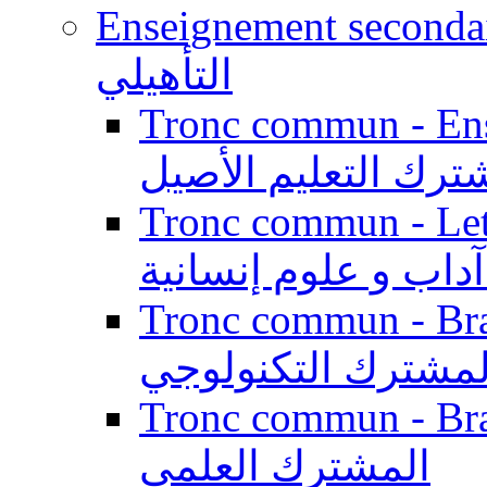
Enseignement secondaire qualifi
التأهيلي
Tronc commun - Enseig
ترك التعليم الأصيل
Tronc commun - Lett
داب و علوم إنسانية
Tronc commun - Branch
لمشترك التكنولوجي
Tronc commun - Branch
المشترك العلمي