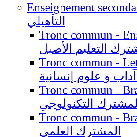
Enseignement secondaire qualifi
التأهيلي
Tronc commun - Enseig
ترك التعليم الأصيل
Tronc commun - Lett
داب و علوم إنسانية
Tronc commun - Branch
لمشترك التكنولوجي
Tronc commun - Branch
المشترك العلمي