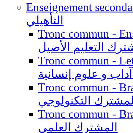
Enseignement secondaire qualifi
التأهيلي
Tronc commun - Enseig
ترك التعليم الأصيل
Tronc commun - Lett
داب و علوم إنسانية
Tronc commun - Branch
لمشترك التكنولوجي
Tronc commun - Branch
المشترك العلمي