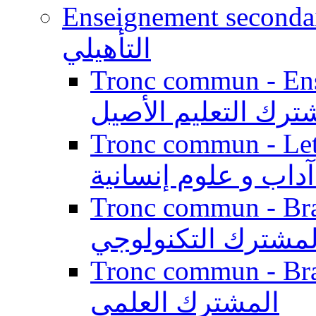
Enseignement secondaire qualifi
التأهيلي
Tronc commun - Enseig
ترك التعليم الأصيل
Tronc commun - Lett
داب و علوم إنسانية
Tronc commun - Branch
لمشترك التكنولوجي
Tronc commun - Branch
المشترك العلمي