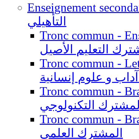
Enseignement secondaire qualifi
التأهيلي
Tronc commun - Enseig
ترك التعليم الأصيل
Tronc commun - Lett
داب و علوم إنسانية
Tronc commun - Branch
لمشترك التكنولوجي
Tronc commun - Branch
المشترك العلمي