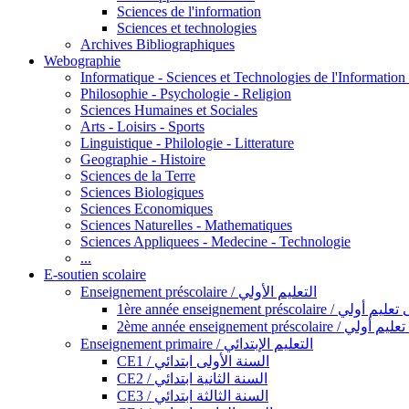
Sciences de l'information
Sciences et technologies
Archives Bibliographiques
Webographie
Informatique - Sciences et Technologies de l'Informatio
Philosophie - Psychologie - Religion
Sciences Humaines et Sociales
Arts - Loisirs - Sports
Linguistique - Philologie - Litterature
Geographie - Histoire
Sciences de la Terre
Sciences Biologiques
Sciences Economiques
Sciences Naturelles - Mathematiques
Sciences Appliquees - Medecine - Technologie
...
E-soutien scolaire
Enseignement préscolaire / التعليم الأولي
1ère année enseignement préscol
2ème année enseignement présc
Enseignement primaire / التعليم الإبتدائي
CE1 / السنة الأولى ابتدائي
CE2 / السنة الثانية ابتدائي
CE3 / السنة الثالثة ابتدائي