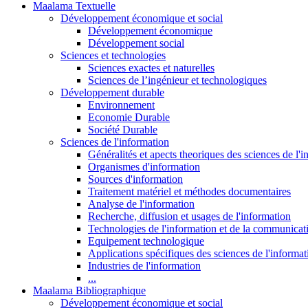
Maalama Textuelle
Développement économique et social
Développement économique
Développement social
Sciences et technologies
Sciences exactes et naturelles
Sciences de l’ingénieur et technologiques
Développement durable
Environnement
Economie Durable
Société Durable
Sciences de l'information
Généralités et apects theoriques des sciences de l'
Organismes d'information
Sources d'information
Traitement matériel et méthodes documentaires
Analyse de l'information
Recherche, diffusion et usages de l'information
Technologies de l'information et de la communicat
Equipement technologique
Applications spécifiques des sciences de l'informa
Industries de l'information
...
Maalama Bibliographique
Développement économique et social