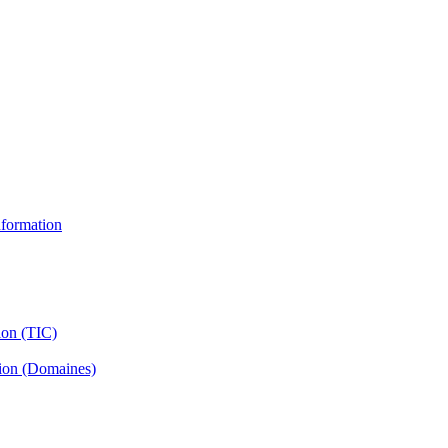
information
ion (TIC)
tion (Domaines)