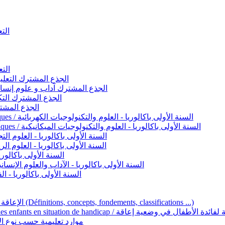
التعليم 
التعليم ا
ignement original / الجذع المشترك التعليم الأصيل
commun - Lettres et Sciences humaines / الجذع المشترك آداب و علوم إنسانية
nche technologique / الجذع المشترك التكنولوجي
ntifique / الجذع المشترك العلمي
1ère année BAC - Sciences et technologies électriques / السنة الأولى باكالوريا - العلوم والتكنولوجيات الكهربائية
1ère année BAC - Sciences et technologies mécaniques / السنة الأولى باكالوريا - العلوم والتكنولوجيات الميكانيكية
AC - Sciences expérimentales / السنة الأولى باكالوريا - العلوم التجريبية
BAC - Sciences mathématiques / السنة الأولى باكالوريا - العلوم الرياضية
 السنة الأولى باكالوريا – اللغة العربية
e année BAC - Lettres et sciences humaines / السنة الأولى باكالوريا - الآداب والعلوم الإنسانية
quées / السنة الأولى باكالوريا - الفنون التطبيقية
Handicap et Éducation inclusive / الإعاقة والتربية الدامجة (Définitions, concepts, fondements, classifications ...)
Programme national de l’éducation inclusive pour les enfants en situation de h
ucatives par type d’handicap / موارد تعليمية حسب نوع الإعاقة