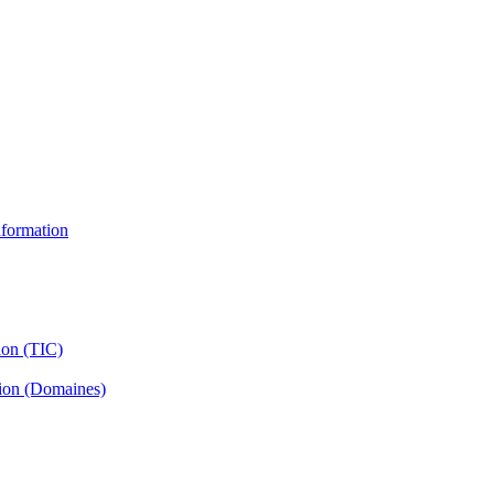
information
ion (TIC)
tion (Domaines)