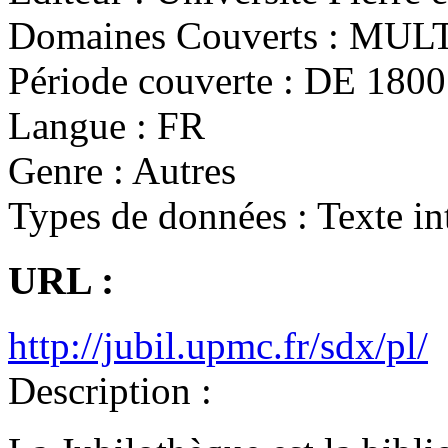
Domaines Couverts :
MULT
Période couverte :
DE 1800 
Langue :
FR
Genre :
Autres
Types de données :
Texte in
URL :
http://jubil.upmc.fr/sdx/pl/
Description :