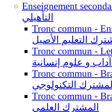
Enseignement secondaire qualifi
التأهيلي
Tronc commun - Enseig
ترك التعليم الأصيل
Tronc commun - Lett
داب و علوم إنسانية
Tronc commun - Branch
لمشترك التكنولوجي
Tronc commun - Branch
المشترك العلمي