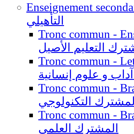
Enseignement secondaire qualifi
التأهيلي
Tronc commun - Enseig
ترك التعليم الأصيل
Tronc commun - Lett
داب و علوم إنسانية
Tronc commun - Branch
لمشترك التكنولوجي
Tronc commun - Branch
المشترك العلمي