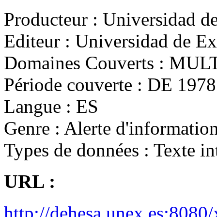
Producteur :
Universidad d
Editeur :
Universidad de E
Domaines Couverts :
MULT
Période couverte :
DE 1978 
Langue :
ES
Genre :
Alerte d'informatio
Types de données :
Texte in
URL :
http://dehesa.unex.es:8080/