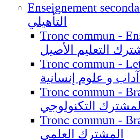
Enseignement secondaire qualifi
التأهيلي
Tronc commun - Enseig
ترك التعليم الأصيل
Tronc commun - Lett
داب و علوم إنسانية
Tronc commun - Branch
لمشترك التكنولوجي
Tronc commun - Branch
المشترك العلمي