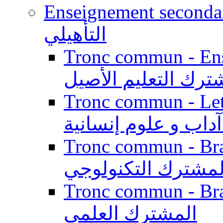
Enseignement secondaire qualifi
التأهيلي
Tronc commun - Enseig
ترك التعليم الأصيل
Tronc commun - Lett
داب و علوم إنسانية
Tronc commun - Branch
لمشترك التكنولوجي
Tronc commun - Branch
المشترك العلمي