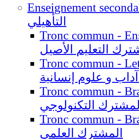
Enseignement secondaire qualifi
التأهيلي
Tronc commun - Enseig
ترك التعليم الأصيل
Tronc commun - Lett
داب و علوم إنسانية
Tronc commun - Branch
لمشترك التكنولوجي
Tronc commun - Branch
المشترك العلمي