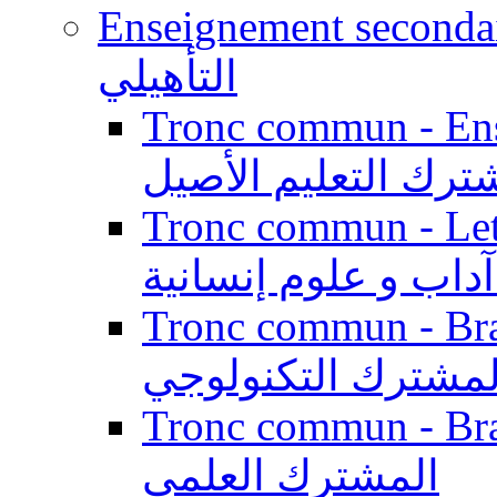
Enseignement secondaire qualifi
التأهيلي
Tronc commun - Enseig
ترك التعليم الأصيل
Tronc commun - Lett
داب و علوم إنسانية
Tronc commun - Branch
لمشترك التكنولوجي
Tronc commun - Branch
المشترك العلمي