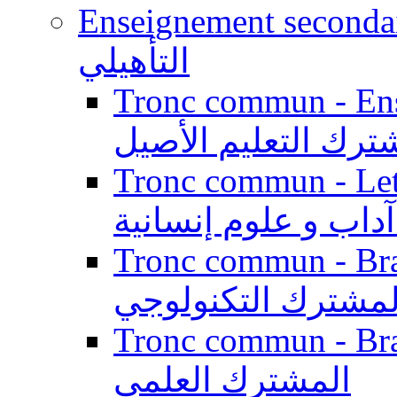
Enseignement secondaire qualifi
التأهيلي
Tronc commun - Enseig
ترك التعليم الأصيل
Tronc commun - Lett
داب و علوم إنسانية
Tronc commun - Branch
لمشترك التكنولوجي
Tronc commun - Branch
المشترك العلمي