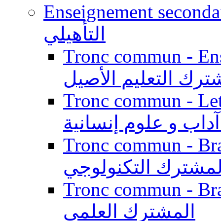
Enseignement secondaire qualifi
التأهيلي
Tronc commun - Enseig
ترك التعليم الأصيل
Tronc commun - Lett
داب و علوم إنسانية
Tronc commun - Branch
لمشترك التكنولوجي
Tronc commun - Branch
المشترك العلمي