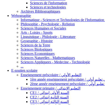
Sciences de l'information
Sciences et technologies
Archives Bibliographiques
Webographie
Informatique - Sciences et Technologies de l'Informatio
Philosophie - Psychologie - Religion
Sciences Humaines et Sociales
Arts - Loisirs - Sports
Linguistique - Philologie - Litterature
Geographie - Histoire
Sciences de la Terre
Sciences Biologiques
Sciences Economiques
Sciences Naturelles - Mathematiques
Sciences Appliquees - Medecine - Technologie
...
E-soutien scolaire
Enseignement préscolaire / التعليم الأولي
1ère année enseignement préscol
2ème année enseignement présc
Enseignement primaire / التعليم الإبتدائي
CE1 / السنة الأولى ابتدائي
CE2 / السنة الثانية ابتدائي
CE3 / السنة الثالثة ابتدائي