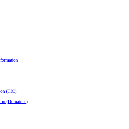
information
ion (TIC)
tion (Domaines)