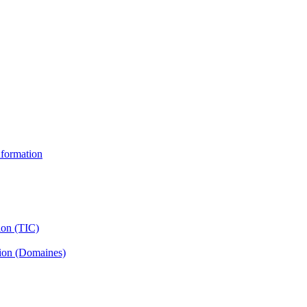
information
ion (TIC)
tion (Domaines)