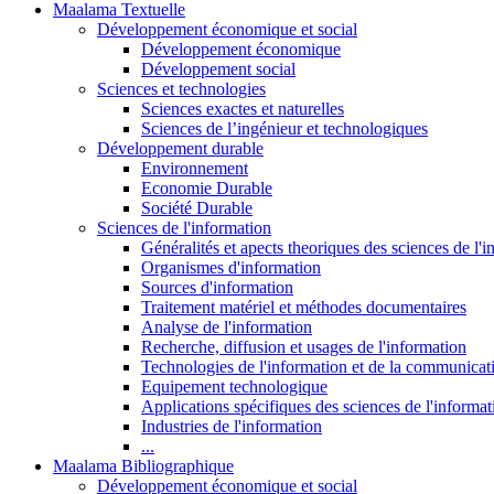
Maalama Textuelle
Développement économique et social
Développement économique
Développement social
Sciences et technologies
Sciences exactes et naturelles
Sciences de l’ingénieur et technologiques
Développement durable
Environnement
Economie Durable
Société Durable
Sciences de l'information
Généralités et apects theoriques des sciences de l'
Organismes d'information
Sources d'information
Traitement matériel et méthodes documentaires
Analyse de l'information
Recherche, diffusion et usages de l'information
Technologies de l'information et de la communicat
Equipement technologique
Applications spécifiques des sciences de l'informa
Industries de l'information
...
Maalama Bibliographique
Développement économique et social