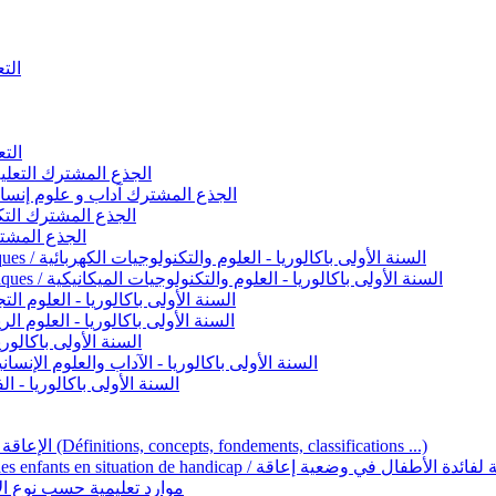
التعليم 
التعليم ا
ignement original / الجذع المشترك التعليم الأصيل
commun - Lettres et Sciences humaines / الجذع المشترك آداب و علوم إنسانية
nche technologique / الجذع المشترك التكنولوجي
ntifique / الجذع المشترك العلمي
1ère année BAC - Sciences et technologies électriques / السنة الأولى باكالوريا - العلوم والتكنولوجيات الكهربائية
1ère année BAC - Sciences et technologies mécaniques / السنة الأولى باكالوريا - العلوم والتكنولوجيات الميكانيكية
AC - Sciences expérimentales / السنة الأولى باكالوريا - العلوم التجريبية
BAC - Sciences mathématiques / السنة الأولى باكالوريا - العلوم الرياضية
 السنة الأولى باكالوريا – اللغة العربية
e année BAC - Lettres et sciences humaines / السنة الأولى باكالوريا - الآداب والعلوم الإنسانية
quées / السنة الأولى باكالوريا - الفنون التطبيقية
Handicap et Éducation inclusive / الإعاقة والتربية الدامجة (Définitions, concepts, fondements, classifications ...)
Programme national de l’éducation inclusive pour les enfants en situation de h
ucatives par type d’handicap / موارد تعليمية حسب نوع الإعاقة