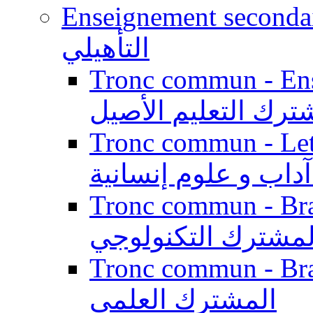
Enseignement secondaire qualifi
التأهيلي
Tronc commun - Enseig
ترك التعليم الأصيل
Tronc commun - Lett
داب و علوم إنسانية
Tronc commun - Branch
لمشترك التكنولوجي
Tronc commun - Branch
المشترك العلمي